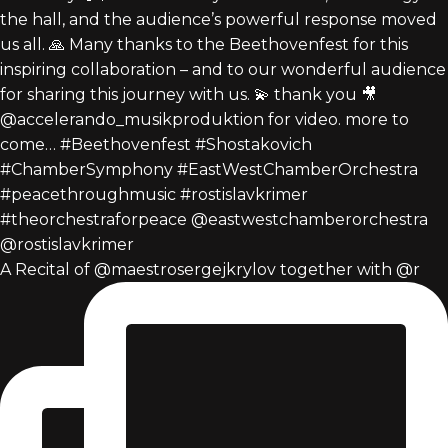
A Recital of @maestrosergejkrylov together with @r