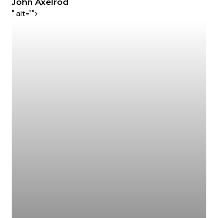
John Axelrod
" alt="">