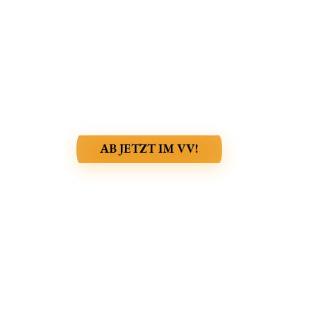
INTENDANT - ROSTISLAV
KRIMER
SPENDEN AN
SAVETHECHILDREN.DE
ÜBER DAS FESTIVAL
AB JETZT IM VV!