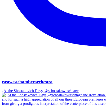
eastwestchamberorchestra
„At the Shostakovich Days, @schostakowitschtage