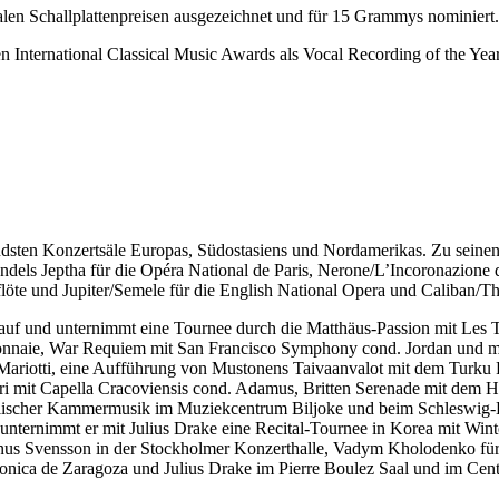
alen Schallplattenpreisen ausgezeichnet und für 15 Grammys nominiert.
 International Classical Music Awards als Vocal Recording of the Yea
utendsten Konzertsäle Europas, Südostasiens und Nordamerikas. Zu sein
Händels Jeptha für die Opéra National de Paris, Nerone/L’Incoronazion
löte und Jupiter/Semele für die English National Opera und Caliban/
e auf und unternimmt eine Tournee durch die Matthäus-Passion mit Les T
onnaie, War Requiem mit San Francisco Symphony cond. Jordan und mi
Mariotti, eine Aufführung von Mustonens Taivaanvalot mit dem Turku P
ri mit Capella Cracoviensis cond. Adamus, Britten Serenade mit dem H
ischer Kammermusik im Muziekcentrum Biljoke und beim Schleswig-Ho
unternimmt er mit Julius Drake eine Recital-Tournee in Korea mit Wint
agnus Svensson in der Stockholmer Konzerthalle, Vadym Kholodenko fü
nica de Zaragoza und Julius Drake im Pierre Boulez Saal und im Cent