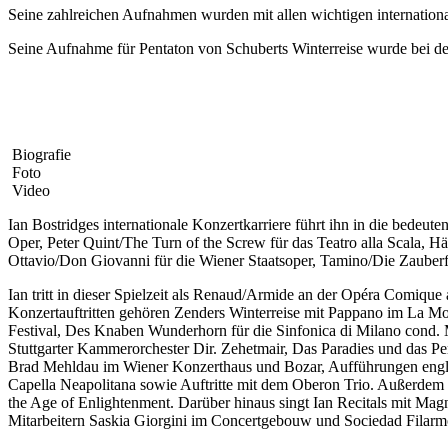
Seine zahlreichen Aufnahmen wurden mit allen wichtigen internation
Seine Aufnahme für Pentaton von Schuberts Winterreise wurde bei den
Biografie
Foto
Video
Ian Bostridges internationale Konzertkarriere führt ihn in die bede
Oper, Peter Quint/The Turn of the Screw für das Teatro alla Scala, 
Ottavio/Don Giovanni für die Wiener Staatsoper, Tamino/Die Zauberf
Ian tritt in dieser Spielzeit als Renaud/Armide an der Opéra Comiqu
Konzertauftritten gehören Zenders Winterreise mit Pappano im La M
Festival, Des Knaben Wunderhorn für die Sinfonica di Milano cond. 
Stuttgarter Kammerorchester Dir. Zehetmair, Das Paradies und das Pe
Brad Mehldau im Wiener Konzerthaus und Bozar, Aufführungen engl
Capella Neapolitana sowie Auftritte mit dem Oberon Trio. Außerdem 
the Age of Enlightenment. Darüber hinaus singt Ian Recitals mit M
Mitarbeitern Saskia Giorgini im Concertgebouw und Sociedad Filarmo