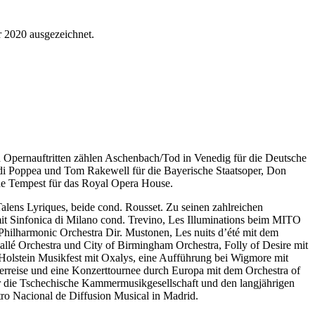
r 2020 ausgezeichnet.
en Opernauftritten zählen Aschenbach/Tod in Venedig für die Deutsche
e di Poppea und Tom Rakewell für die Bayerische Staatsoper, Don
The Tempest für das Royal Opera House.
alens Lyriques, beide cond. Rousset. Zu seinen zahlreichen
t Sinfonica di Milano cond. Trevino, Les Illuminations beim MITO
hilharmonic Orchestra Dir. Mustonen, Les nuits d’été mit dem
allé Orchestra und City of Birmingham Orchestra, Folly of Desire mit
lstein Musikfest mit Oxalys, eine Aufführung bei Wigmore mit
erreise und eine Konzerttournee durch Europa mit dem Orchestra of
r die Tschechische Kammermusikgesellschaft und den langjährigen
ro Nacional de Diffusion Musical in Madrid.