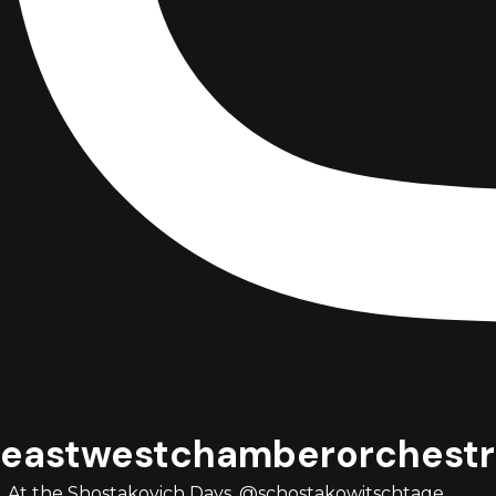
eastwestchamberorchestr
„At the Shostakovich Days, @schostakowitschtage