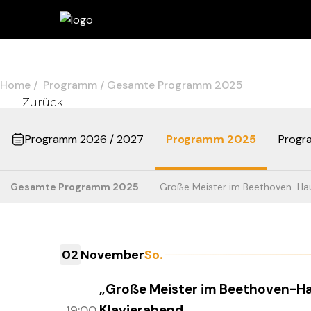
Home
Programm
Gesamte Programm 2025
Zurück
Programm 2026 / 2027
Programm 2025
Progr
Gesamte Programm 2025
Große Meister im Beethoven-Ha
02
November
So.
„Große Meister im Beethoven-H
Klavierabend
19:00