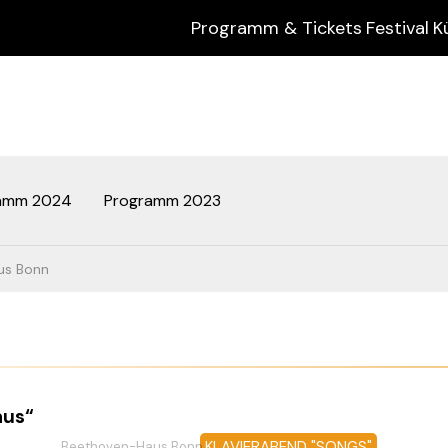
Programm & Tickets
Festival
K
amm 2024
Programm 2023
us Bonn
aus“
KLAVIERABEND "SONGS"
Beethoven-Haus Bonn