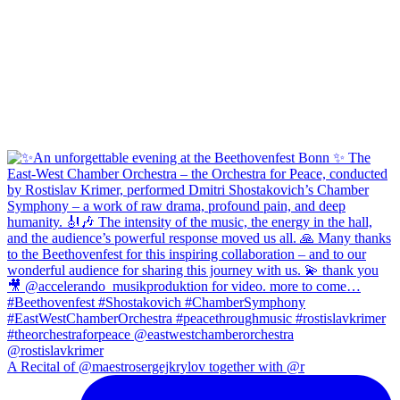
A Recital of @maestrosergejkrylov together with @r