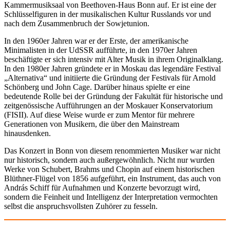
Kammermusiksaal von Beethoven-Haus Bonn auf. Er ist eine der
Schlüsselfiguren in der musikalischen Kultur Russlands vor und
nach dem Zusammenbruch der Sowjetunion.
In den 1960er Jahren war er der Erste, der amerikanische
Minimalisten in der UdSSR aufführte, in den 1970er Jahren
beschäftigte er sich intensiv mit Alter Musik in ihrem Originalklang.
In den 1980er Jahren gründete er in Moskau das legendäre Festival
„Alternativa“ und initiierte die Gründung der Festivals für Arnold
Schönberg und John Cage. Darüber hinaus spielte er eine
bedeutende Rolle bei der Gründung der Fakultät für historische und
zeitgenössische Aufführungen an der Moskauer Konservatorium
(FISII). Auf diese Weise wurde er zum Mentor für mehrere
Generationen von Musikern, die über den Mainstream
hinausdenken.
Das Konzert in Bonn von diesem renommierten Musiker war nicht
nur historisch, sondern auch außergewöhnlich. Nicht nur wurden
Werke von Schubert, Brahms und Chopin auf einem historischen
Blüthner-Flügel von 1856 aufgeführt, ein Instrument, das auch von
András Schiff für Aufnahmen und Konzerte bevorzugt wird,
sondern die Feinheit und Intelligenz der Interpretation vermochten
selbst die anspruchsvollsten Zuhörer zu fesseln.