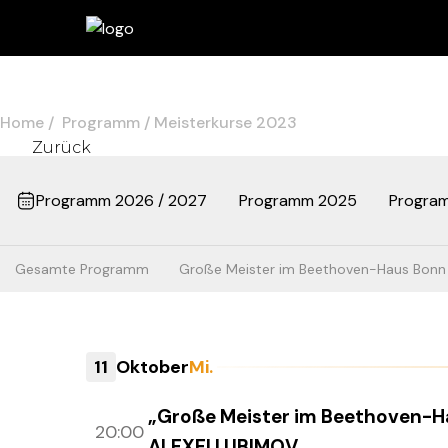
Home
Programm
Meisterkurse 2023
Zurück
Programm 2026 / 2027
Programm 2025
Progra
Gesamte Programm
Große Meister im Beethoven-Haus Bonn
11
Oktober
Mi.
„Große Meister im Beethoven-H
20:00
ALEXEI LUBIMOV