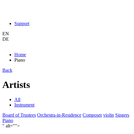
Support
EN
DE
Home
Piano
Back
Artists
All
Instrument
Board of Trustees
Orchestra-in-Residence
Composer
violin
Singers
Piano
" alt="">