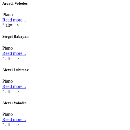
Arcadi Volodos
Piano
Read more...
" alt="">
Sergei Babayan
Piano
Read more...
" alt="">
Alexei Lubimov
Piano
Read more...
" alt="">
Alexei Volodin
Piano
Read more...
" alt="">