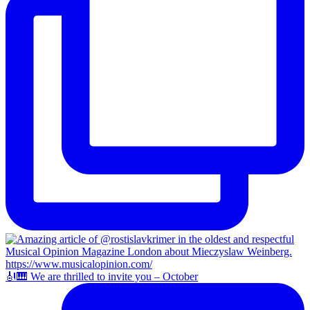
🎻🎹 We are thrilled to invite you – October