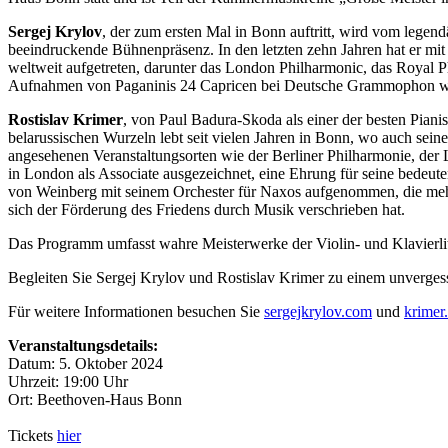
Sergej Krylov
, der zum ersten Mal in Bonn auftritt, wird vom legen
beeindruckende Bühnenpräsenz. In den letzten zehn Jahren hat er mi
weltweit aufgetreten, darunter das London Philharmonic, das Royal P
Aufnahmen von Paganinis 24 Capricen bei Deutsche Grammophon wur
Rostislav Krimer
, von Paul Badura-Skoda als einer der besten Piani
belarussischen Wurzeln lebt seit vielen Jahren in Bonn, wo auch s
angesehenen Veranstaltungsorten wie der Berliner Philharmonie, d
in London als Associate ausgezeichnet, eine Ehrung für seine bedeut
von Weinberg mit seinem Orchester für Naxos aufgenommen, die mehr
sich der Förderung des Friedens durch Musik verschrieben hat.
Das Programm umfasst wahre Meisterwerke der Violin- und Klavierli
Begleiten Sie Sergej Krylov und Rostislav Krimer zu einem unverge
Für weitere Informationen besuchen Sie
sergejkrylov.com
und
krimer
Veranstaltungsdetails:
Datum: 5. Oktober 2024
Uhrzeit: 19:00 Uhr
Ort: Beethoven-Haus Bonn
Tickets
hier