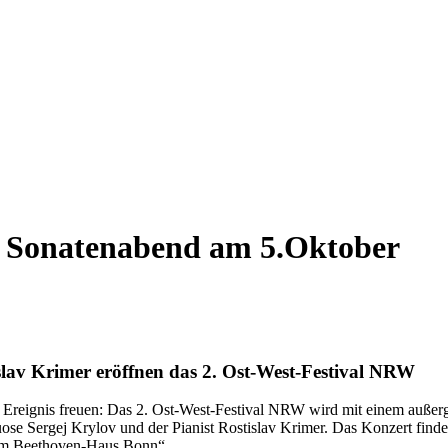
it Sonatenabend am 5.Oktober
slav Krimer eröffnen das 2. Ost-West-Festival NRW
s Ereignis freuen: Das 2. Ost-West-Festival NRW wird mit einem auße
tuose Sergej Krylov und der Pianist Rostislav Krimer. Das Konzert fi
 im Beethoven-Haus Bonn“.