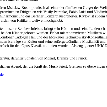
dären Mstislaw Rostropowitsch als einer der fünf besten Geiger der Wel
t prominenten Dirigenten wie Vasily Petrenko, Fabio Luisi und Vladi
hilharmonic und das Berliner Konzerthausorchester. Krylov ist zudem 
den von Kritikern weltweit hochgelobt.
sten unserer Zeit beschrieben, bringt sein Können und seine Leidenscha
eine beiden Kinder geboren wurden. Er hat mit renommierten Musikern
er Londoner Cadogan Hall und der Moskauer Tschaikowsky-Konzerthall
enden Beiträge zur Kultur und seine außergewöhnliche Musikalität und 
fach für den Opus Klassik nominiert wurden. Als engagierter UNICEF-
teratur, darunter Sonaten von Mozart, Brahms und Franck.
sslichen Abend, der die Kraft der Musik feiert, Grenzen zu überwind
.de
.