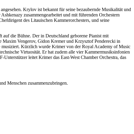
t angesehen. Krylov ist bekannt für seine bezaubernde Musikalität und
mir Ashkenazy zusammengearbeitet und mit führenden Orchestern
Chefdirigent des Litauischen Kammerorchesters, und seine
ft auf die Bühne. Der in Deutschland geborene Pianist mit
 wie Maxim Vengerov, Gidon Kremer und Krzysztof Penderecki in
e musiziert. Kürzlich wurde Krimer von der Royal Academy of Music
technische Virtuosität. Er hat zudem alle vier Kammermusiksinfonien
Unterstützer leitet Krimer das East-West Chamber Orchestra, das
en und Menschen zusammenzubringen.