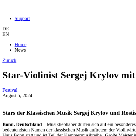
Support
DE
EN
Home
News
Zurück
Star-Violinist Sergej Krylov m
Festival
August 5, 2024
Stars der Klassischen Musik Sergej Krylov und Rosti
Bonn, Deutschland
– Musikliebhaber dürfen sich auf ein besondere
bedeutendsten Namen der klassischen Musik auftreten: der Violinvir
Haus Bonn statt und ist Teil der Kammermusikreihe „Große Meister