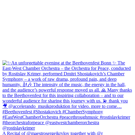
A Recital of @maestrosergejkrylov together with @r