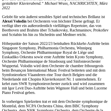
gestalteter Klavierabend.“ Michael Wruss, NACHRICHTEN, März
2022
Gelobt für sein äußerst sensibles Spiel und technisches Brillanz ist
Alexei Volodin
bei Orchestern von höchster Ebene gefragt. Er
verfügt über ein außerordentlich vielfältiges Repertoire, das von
Beethoven und Brahms über Tchaikovsky, Rachmaninov, Prokofiev
und Scriabin bis hin zu Shchedrin und Medtner reicht.
Höhepunkte der Saison 2022/23 beinhalten Rückkehr-Auftritte beim
Singapore Symphony, Philharmonia Orchestra, Winnipeg
Symphony, Orchestre Philharmonique Royal de Liège und
Euskadiko Orkestra sowie erste Auftritte beim Kyoto Symphony,
Orchestre Philharmonique de Strasbourg und Sinfonieorchester
Wuppertal. Volodin wird dem Orchestre de chambre fribourgeois
beim Besançon International Music Festival beitreten und mit dem
Symfonieorkest Vlaanderen eine Tour durch Belgien und die
Niederlande mit Chopins Klavierkonzert Nr. 1 unternehmen. Er
kehrt zum SWR Symphonieorchester zurück und wird zusammen
mit Igor Levit Duo-Auftritte beim Wigmore Hall und beim Lucerne
Piano Festival geben.
In vorherigen Spielzeiten trat er mit dem Orchestre symphonique de
Montréal, dem NCPA Orchestra China, dem BBC Symphony
Orchestra, dem NHK Symphony Orchestra, dem Orchestre de la