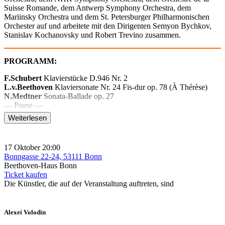
Suisse Romande, dem Antwerp Symphony Orchestra, dem
Mariinsky Orchestra und dem St. Petersburger Philharmonischen
Orchester auf und arbeitete mit den Dirigenten Semyon Bychkov,
Stanislav Kochanovsky und Robert Trevino zusammen.
PROGRAMM:
F.Schubert
Klavierstücke D.946 Nr. 2
L.v.Beethoven
Klaviersonate Nr. 24 Fis-dur op. 78 (À Thérèse)
N.Medtner
Sonata-Ballade op. 27
— Pause —
M.Mussorgski
„Bilder einer Ausstellung“
Weiterlesen
17 Oktober
20:00
Bonngasse 22-24, 53111 Bonn
Beethoven-Haus Bonn
Ticket kaufen
Die Künstler, die auf der Veranstaltung auftreten, sind
Alexei Volodin