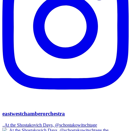
eastwestchamberorchestra
„At the Shostakovich Days, @schostakowitschtage