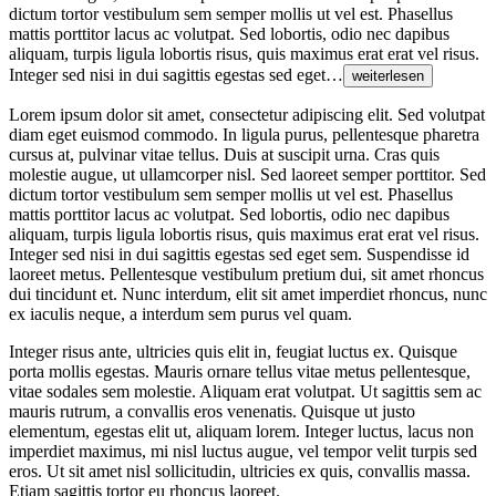
dictum tortor vestibulum sem semper mollis ut vel est. Phasellus
mattis porttitor lacus ac volutpat. Sed lobortis, odio nec dapibus
aliquam, turpis ligula lobortis risus, quis maximus erat erat vel risus.
Integer sed nisi in dui sagittis egestas sed eget…
weiterlesen
Lorem ipsum dolor sit amet, consectetur adipiscing elit. Sed volutpat
diam eget euismod commodo. In ligula purus, pellentesque pharetra
cursus at, pulvinar vitae tellus. Duis at suscipit urna. Cras quis
molestie augue, ut ullamcorper nisl. Sed laoreet semper porttitor. Sed
dictum tortor vestibulum sem semper mollis ut vel est. Phasellus
mattis porttitor lacus ac volutpat. Sed lobortis, odio nec dapibus
aliquam, turpis ligula lobortis risus, quis maximus erat erat vel risus.
Integer sed nisi in dui sagittis egestas sed eget sem. Suspendisse id
laoreet metus. Pellentesque vestibulum pretium dui, sit amet rhoncus
dui tincidunt et. Nunc interdum, elit sit amet imperdiet rhoncus, nunc
ex iaculis neque, a interdum sem purus vel quam.
Integer risus ante, ultricies quis elit in, feugiat luctus ex. Quisque
porta mollis egestas. Mauris ornare tellus vitae metus pellentesque,
vitae sodales sem molestie. Aliquam erat volutpat. Ut sagittis sem ac
mauris rutrum, a convallis eros venenatis. Quisque ut justo
elementum, egestas elit ut, aliquam lorem. Integer luctus, lacus non
imperdiet maximus, mi nisl luctus augue, vel tempor velit turpis sed
eros. Ut sit amet nisl sollicitudin, ultricies ex quis, convallis massa.
Etiam sagittis tortor eu rhoncus laoreet.