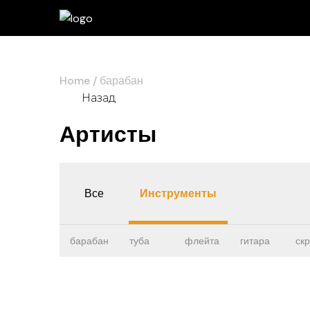
Home
барабан
Назад
Артисты
Все
Инструменты
барабан
туба
флейта
гитара
ск